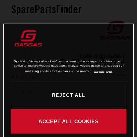
SparePartsFinder
Liste d'utilisateur
By clicking “Accept all cookies”, you consent to the storage of cookies on your
device to improve website navigation, analyze website usage and support our
marketing efforts. Cookies can also be rejected.
Privacy Policy
Imprint
[Supprimer]
Chercher
Recherche par VIN
REJECT ALL
Sélectionner modèle
ACCEPT ALL COOKIES
Numéro du moteur